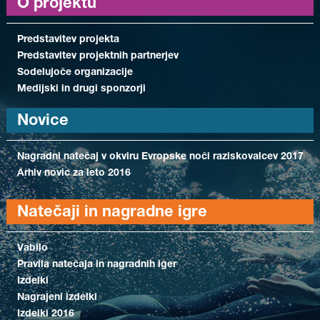
O projektu
Predstavitev projekta
Predstavitev projektnih partnerjev
Sodelujoče organizacije
Medijski in drugi sponzorji
Novice
Nagradni natečaj v okviru Evropske noči raziskovalcev 2017
Arhiv novic za leto 2016
Natečaji in nagradne igre
Vabilo
Pravila natečaja in nagradnih iger
Izdelki
Nagrajeni izdelki
Izdelki 2016