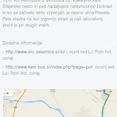
Trzin. Ko sestopate iz avtobusa oz. vlaka prečkate
Štajersko cesto in peš nadaljujete naravnost po Dobravi
in ko se začnete rahlo vzpenjati, je desno ulica Prevale.
Peta stavba na levi (zgornji) strani je naš laboratorij.
Vhod je pri drugih vratih.
Dodatne informacije:
-
http://www.slo-zeleznice.si/sl/
( vozni red LJ-Trzin Ind.
cona)
-
http://www.kam-bus.si/index.php?page=pot
(vozni red
LJ- Trzin Ind. cona)