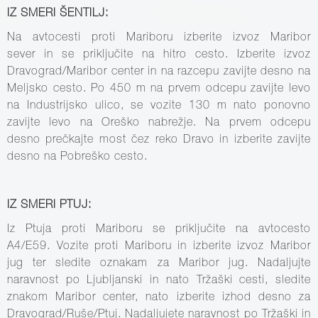
IZ SMERI ŠENTILJ:
Na avtocesti proti Mariboru izberite izvoz Maribor
sever in se priključite na hitro cesto. Izberite izvoz
Dravograd/Maribor center in na razcepu zavijte desno na
Meljsko cesto. Po 450 m na prvem odcepu zavijte levo
na Industrijsko ulico, se vozite 130 m nato ponovno
zavijte levo na Oreško nabrežje. Na prvem odcepu
desno prečkajte most čez reko Dravo in izberite zavijte
desno na Pobreško cesto.
IZ SMERI PTUJ:
Iz Ptuja proti Mariboru se priključite na avtocesto
A4/E59. Vozite proti Mariboru in izberite izvoz Maribor
jug ter sledite oznakam za Maribor jug. Nadaljujte
naravnost po Ljubljanski in nato Tržaški cesti, sledite
znakom Maribor center, nato izberite izhod desno za
Dravograd/Ruše/Ptuj. Nadaljujete naravnost po Tržaški in