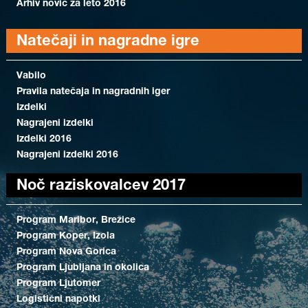
Arhiv novic za leto 2016
Natečaji in nagradne igre
Vabilo
Pravila natečaja in nagradnih iger
Izdelki
Nagrajeni izdelki
Izdelki 2016
Nagrajeni izdelki 2016
Noč raziskovalcev 2017
Program Maribor, Brežice
Program Koper, Izola
Program Nova Gorica
Program Ljubljana in okolica
Program Ljutomer
Logistični napotki