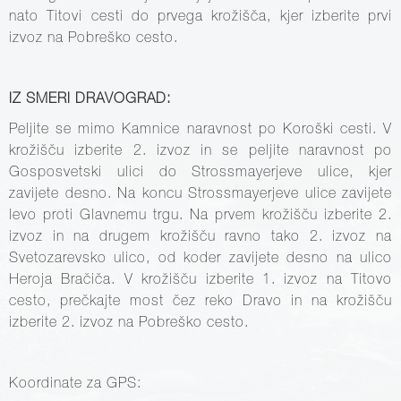
nato Titovi cesti do prvega krožišča, kjer izberite prvi
izvoz na Pobreško cesto.
IZ SMERI DRAVOGRAD:
Peljite se mimo Kamnice naravnost po Koroški cesti. V
krožišču izberite 2. izvoz in se peljite naravnost po
Gosposvetski ulici do Strossmayerjeve ulice, kjer
zavijete desno. Na koncu Strossmayerjeve ulice zavijete
levo proti Glavnemu trgu. Na prvem krožišču izberite 2.
izvoz in na drugem krožišču ravno tako 2. izvoz na
Svetozarevsko ulico, od koder zavijete desno na ulico
Heroja Bračiča. V krožišču izberite 1. izvoz na Titovo
cesto, prečkajte most čez reko Dravo in na krožišču
izberite 2. izvoz na Pobreško cesto.
Koordinate za GPS: