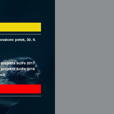
valcev: petek, 30. 9.
 projekta SciFe 2017
 projekta SciFe 2016
osti