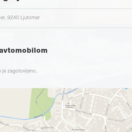
mer, 9240 Ljutomer
 avtomobilom
u je zagotovljeno.