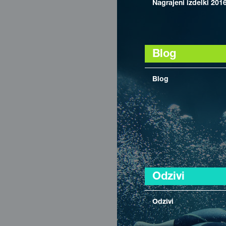
Nagrajeni izdelki 201
Blog
Blog
Odzivi
Odzivi