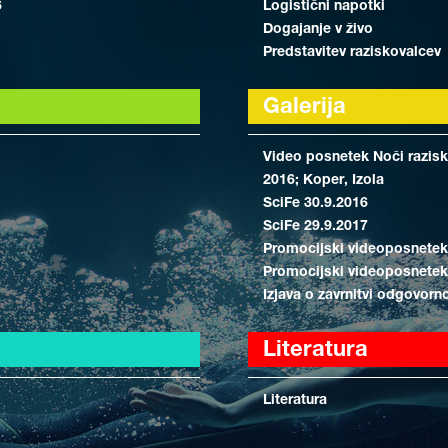
6
Logistični napotki
Dogajanje v živo
Predstavitev raziskovalcev
Galerija
Video posnetek Noči razisko
2016; Koper, Izola
SciFe 30.9.2016
SciFe 29.9.2017
Promocijski videoposnetek
Promocijski videoposnetek
Izjava o zavrnitvi odgovorn
Literatura
Literatura