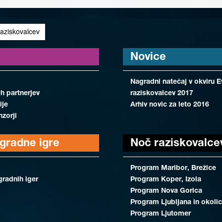
aziskovalcev
Novice
Nagradni natečaj v okviru 
ih partnerjev
raziskovalcev 2017
ije
Arhiv novic za leto 2016
nzorji
agradne igre
Noč raziskovalce
Program Maribor, Brežice
gradnih iger
Program Koper, Izola
Program Nova Gorica
Program Ljubljana in okoli
Program Ljutomer