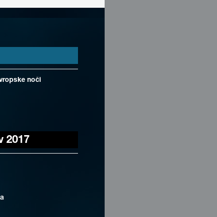
Evropske noči
v 2017
ca