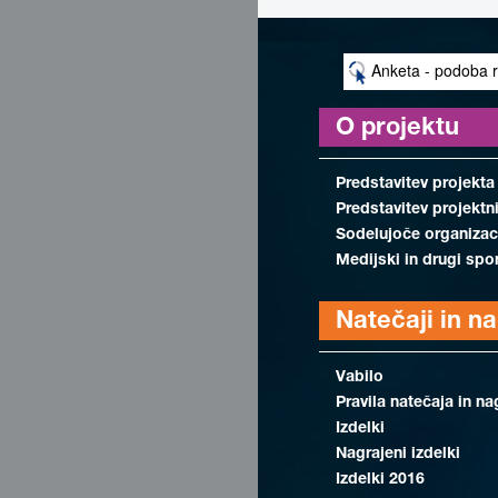
Anketa - podoba r
O projektu
Predstavitev projekta
Predstavitev projektn
Sodelujoče organizac
Medijski in drugi spo
Natečaji in n
Vabilo
Pravila natečaja in na
Izdelki
Nagrajeni izdelki
Izdelki 2016