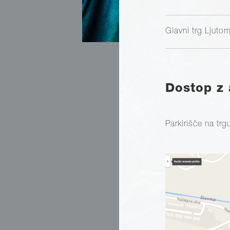
Glavni trg Ljuto
Dostop z
Parkirišče na trg