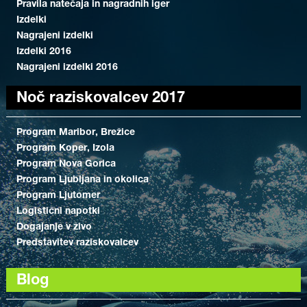
Pravila natečaja in nagradnih iger
Izdelki
Nagrajeni izdelki
Izdelki 2016
Nagrajeni izdelki 2016
Noč raziskovalcev 2017
Program Maribor, Brežice
Program Koper, Izola
Program Nova Gorica
Program Ljubljana in okolica
Program Ljutomer
Logistični napotki
Dogajanje v živo
Predstavitev raziskovalcev
Blog