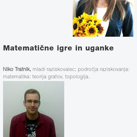
Matematične igre in uganke
Niko Tratnik,
mladi raziskovalec; področja raziskovanja:
matematika: teorija grafov, topologija.