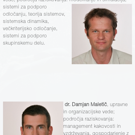
vede; področja raziskovanja: modeliranje in
simulacija,
sistemi za podporo
odločanju, teorija sistemov,
sistemska dinamika,
večkriterijsko odločanje,
sistemi za podporo
skupinskemu delu.
dr. Damjan Maletič
, upravne
in organizacijske vede;
področja raziskovanja:
management kakovosti in
vzdrževanja, gospodarjenje z