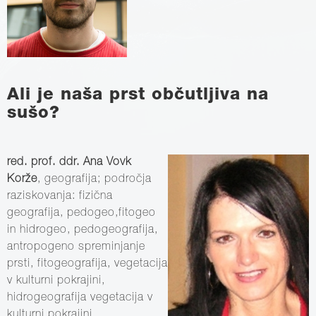
Ali je naša prst občutljiva na
sušo?
red. prof. ddr. Ana Vovk
Korže
, geografija; področja
raziskovanja: fizična
geografija, pedogeo,fitogeo
in hidrogeo, pedogeografija,
antropogeno spreminjanje
prsti, fitogeografija, vegetacija
v kulturni pokrajini,
hidrogeografija vegetacija v
kulturni pokrajini,