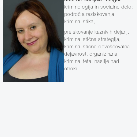
doc. dr. Danijela Frangež
,
kriminologija in socialno delo;
področja raziskovanja:
kriminalistika,
preiskovanje kaznivih dejanj,
kriminalistična strategija,
kriminalistično obveščevalna
dejavnost, organizirana
kriminaliteta, nasilje nad
otroki.