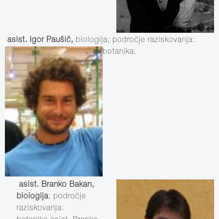
asist. Igor Paušič,
biologija; področje raziskovanja:
botanika.
asist. Branko Bakan,
biologija
; področje
raziskovanja: