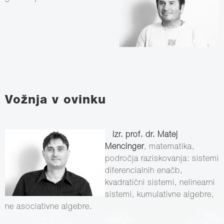
Vožnja v ovinku
izr. prof. dr. Matej
Mencinger
, matematika,
področja raziskovanja: sistemi
diferencialnih enačb,
kvadratični sistemi, nelinearni
sistemi, kumulativne algebre,
ne asociativne algebre.