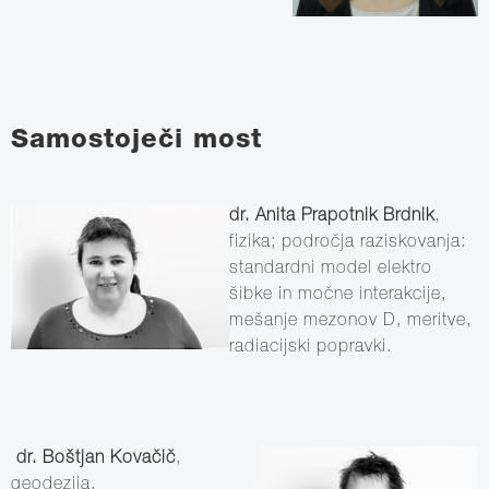
Samostoječi most
dr. Anita Prapotnik Brdnik
,
fizika; področja raziskovanja:
standardni model elektro
šibke in močne interakcije,
mešanje mezonov D, meritve,
radiacijski popravki.
dr. Boštjan Kovačič
,
geodezija.