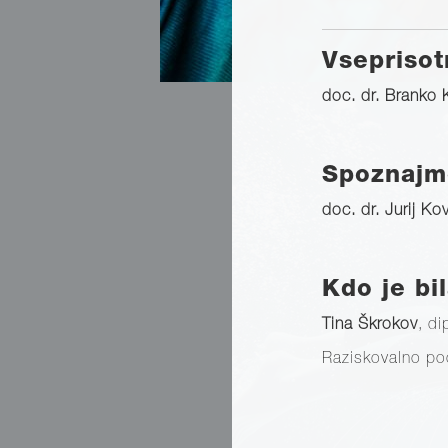
Vseprisot
doc. dr. Branko
Spoznajm
doc. dr. Jurij Ko
Kdo je bil
Tina Škrokov
, di
Raziskovalno pod