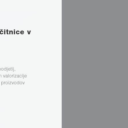
čitnice v
odjetij,
 valorizacije
ih proizvodov