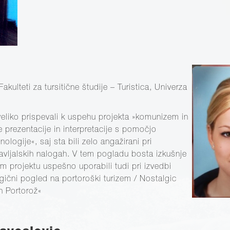
Fakulteti za tursitične študije – Turistica, Univerza
veliko prispevali k uspehu projekta »komunizem in
 prezentacije in interpretacije s pomočjo
nologije«, saj sta bili zelo angažirani pri
ravljalskih nalogah. V tem pogladu bosta izkušnje
em projektu uspešno uporabili tudi pri izvedbi
ični pogled na portoroški turizem / Nostalgic
n Portorož«