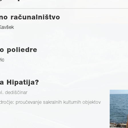
no računalništvo
 Kavšek
o poliedre
vic
a Hipatija?
pl. dediščinar
ročje: proučevanje sakralnih kulturnih objektov