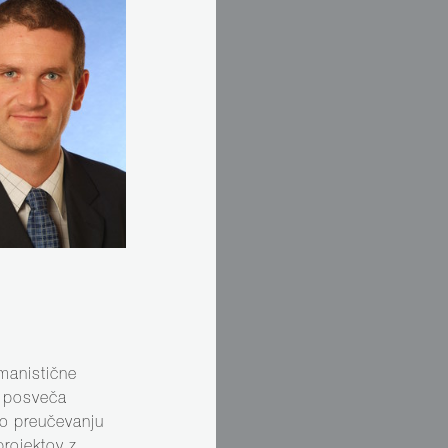
manistične
e posveča
po preučevanju