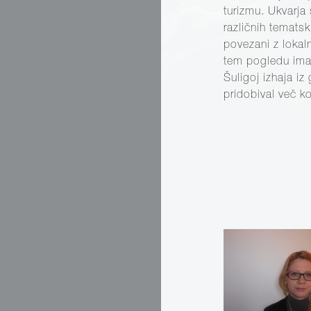
turizmu. Ukvarja
različnih tematsk
povezani z lokal
tem pogledu ima 
Šuligoj izhaja iz
pridobival več ko