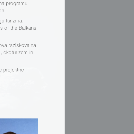
 na programu
da.
ga turizma,
s of the Balkans
gova raziskovalna
m, ekoturizem in
e projektne