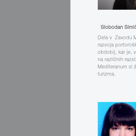
Slobodan Simi
Dela v Zavodu M
razvoja portoroš
obdobij, kar je, 
na različnih razs
Mediteranum si ž
turizma.