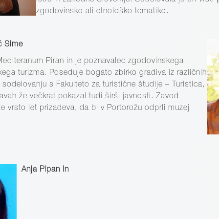
Istre in zahodne Slovenije. Sodelovala je pri vrsti 
zgodovinsko ali etnološko tematiko.
č Sime
editeranum Piran in je poznavalec zgodovinskega
kega turizma. Poseduje bogato zbirko gradiva iz različnih
v sodelovanju s Fakulteto za turistične študije – Turistica,
tavah že večkrat pokazal tudi širši javnosti. Zavod
e vrsto let prizadeva, da bi v Portorožu odprli muzej
Anja Pipan in