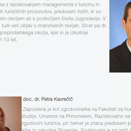
 se z raziskovanjem managementa v turizmu in
ih turističnih proizvodov, predvsem tistih, ki so
nim okoljem ali s področjem bivše Jugoslavije. V
tudi več objav v znanstvenih revijah. Sicer pa dr.
 gospodarskega okolja, kjer si je izkušnje
t 10 let.
doc. dr. Petra Kavrečič
Zaposlena je kot zgodovinarka na Fakulteti za hu
študije, Univerze na Primorskem. Raziskovalno s
zgodovini turizma, pri čemer je znana predvsem 