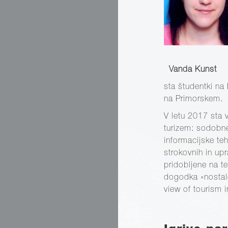
Vanda Kunst
sta študentki na 
na Primorskem.
V letu 2017 sta 
turizem: sodobne
informacijske teh
strokovnih in up
pridobljene na t
dogodka »nostalg
view of tourism i