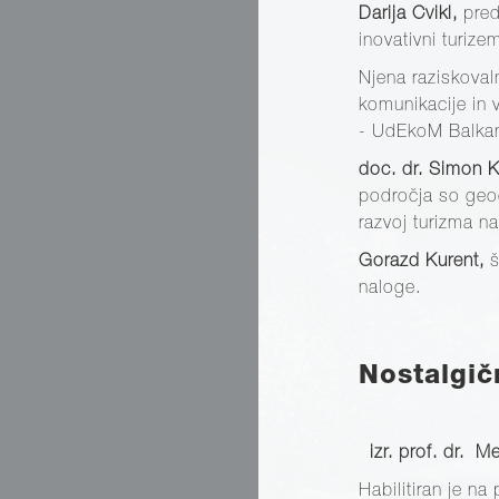
Darija Cvikl,
pred
inovativni turize
Njena raziskoval
komunikacije in 
- UdEkoM Balka
doc. dr. Simon 
področja so geogr
razvoj turizma n
Gorazd Kurent,
š
naloge.
Nostalgič
izr. prof. dr. M
Habilitiran je n