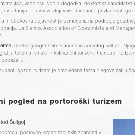
avateljica, vsebinski vodja dogodka, doktorska kandidatka
m, disertacija obravnava dejavnike turistične privlačnosti goz
na in strokovna dejavnost je usmerjena na področje gozdne
vodenja. Je članica Association of Economists and Manager
n.
Kerma,
doktor geografskih znanosti in sociolog kulture. Nje
afija turizma, vinski in kulinarični turizem, trajnostni turize
a podeželju.
tudent, gozdni turizem je predvidena tema njegove zaključn
ni pogled na portoroški turizem
etod Šuligoj
a področju poslovno-organizacijskih znanosti v