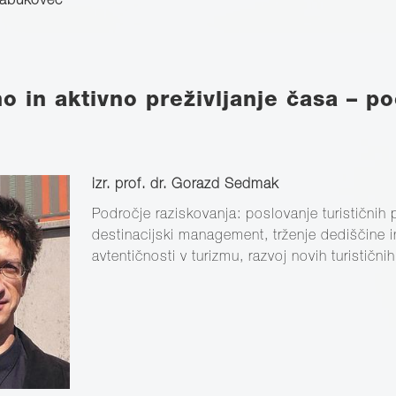
 Zabukovec
no in aktivno preživljanje časa – po
izr. prof. dr. Gorazd Sedmak
Področje raziskovanja: poslovanje turističnih p
destinacijski management, trženje dediščine in
avtentičnosti v turizmu, razvoj novih turističn