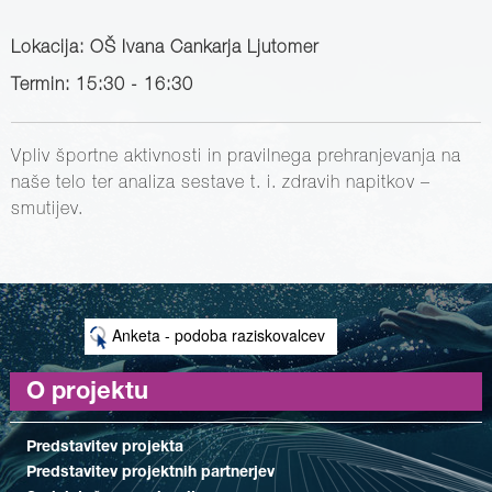
Lokacija: OŠ Ivana Cankarja Ljutomer
Termin: 15:30 - 16:30
Vpliv športne aktivnosti in pravilnega prehranjevanja na
naše telo ter analiza sestave t. i. zdravih napitkov –
smutijev.
Anketa - podoba raziskovalcev
O projektu
Predstavitev projekta
Predstavitev projektnih partnerjev