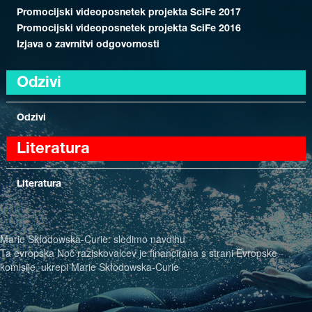
Promocijski videoposnetek projekta SciFe 2017
Promocijski videoposnetek projekta SciFe 2016
Izjava o zavrnitvi odgovornosti
Odzivi
Odzivi
Literatura
Literatura
Marie Skłodowska-Curie: sledimo navdihu
Ta evropska Noč raziskovalcev je financirana s strani Evropske
komisije, ukrepi Marie Skłodowska-Curie