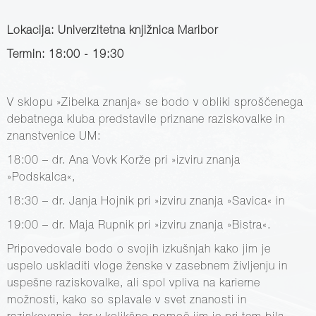
Lokacija: Univerzitetna knjižnica Maribor
Termin: 18:00 - 19:30
V sklopu »Zibelka znanja« se bodo v obliki sproščenega
debatnega kluba predstavile priznane raziskovalke in
znanstvenice UM:
18:00 – dr. Ana Vovk Korže pri »izviru znanja
»Podskalca«,
18:30 – dr. Janja Hojnik pri »izviru znanja »Savica« in
19:00 – dr. Maja Rupnik pri »izviru znanja »Bistra«.
Pripovedovale bodo o svojih izkušnjah kako jim je
uspelo uskladiti vloge ženske v zasebnem življenju in
uspešne raziskovalke, ali spol vpliva na karierne
možnosti, kako so splavale v svet znanosti in