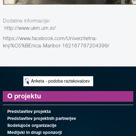
Dodatne informacije:
http://www.ukm.um.si/
https://www.facebook.com/Univerzitetna-
knji%C5%BEnica-Maribor-162167787204399/
Anketa - podoba raziskovalcev
O projektu
Predstavitev projekta
Predstavitev projektnih partnerjev
Sodelujoče organizacije
Medijski in drugi sponzorji