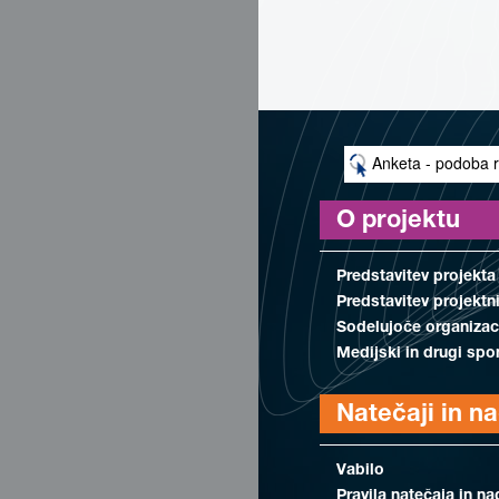
Anketa - podoba r
O projektu
Predstavitev projekta
Predstavitev projektn
Sodelujoče organizac
Medijski in drugi spo
Natečaji in n
Vabilo
Pravila natečaja in na