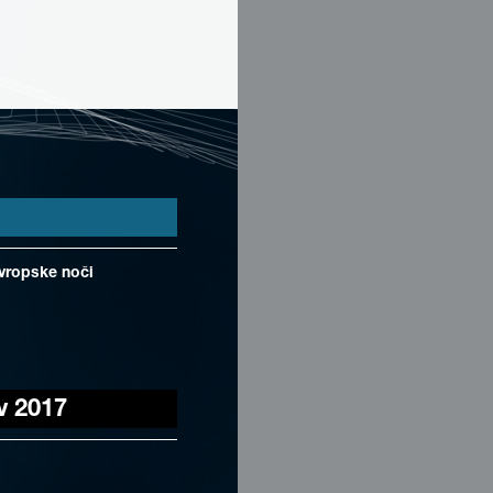
Evropske noči
v 2017