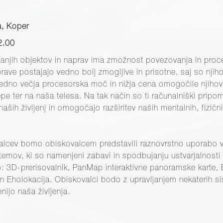
a, Koper
2.00
njih objektov in naprav ima zmožnost povezovanja in proce
rave postajajo vedno bolj zmogljive in prisotne, saj so njih
 vedno večja procesorska moč in nižja cena omogočile njihov
pe ter na naša telesa. Na tak način so ti računalniški pripo
naših življenj in omogočajo razširitev naših mentalnih, fizičn
alcev bomo obiskovalcem predstavili raznovrstno uporabo v
stemov, ki so namenjeni zabavi in spodbujanju ustvarjalnosti 
o: 3D-prerisovalnik, PanMap interaktivne panoramske karte, 
p in Eholokacija. Obiskovalci bodo z upravljanjem nekaterih s
nijo naša življenja.