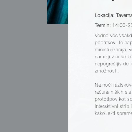
Lokacija: Tavern
Termin: 14:00-2
Vedno več vsakda
podatkov. Te nap
miniaturizacija,
namizji v naše že
nepogrešljiv del 
zmožnosti.
Na noči raziskov
računalniških si
prototipov kot s
interaktivni stri
kako le-ti spreme