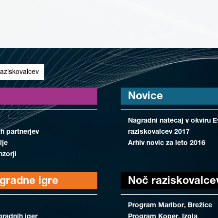
aziskovalcev
Novice
Nagradni natečaj v okviru 
ih partnerjev
raziskovalcev 2017
ije
Arhiv novic za leto 2016
nzorji
agradne igre
Noč raziskovalce
Program Maribor, Brežice
gradnih iger
Program Koper, Izola