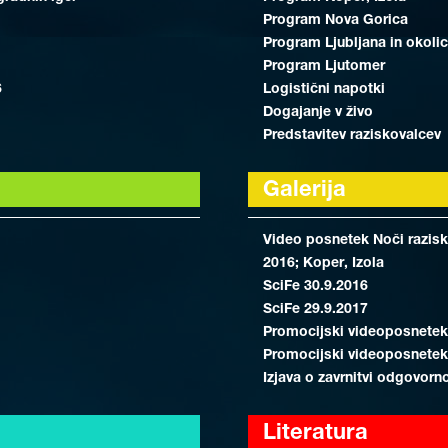
Program Nova Gorica
Program Ljubljana in okoli
Program Ljutomer
6
Logistični napotki
Dogajanje v živo
Predstavitev raziskovalcev
Galerija
Video posnetek Noči razisko
2016; Koper, Izola
SciFe 30.9.2016
SciFe 29.9.2017
Promocijski videoposnetek
Promocijski videoposnetek
Izjava o zavrnitvi odgovorn
Literatura