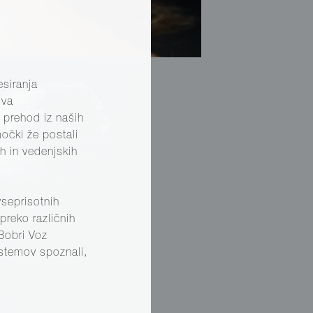
siranja
ova
 prehod iz naših
močki že postali
ih in vedenjskih
seprisotnih
preko različnih
Bobri Voz
istemov spoznali,