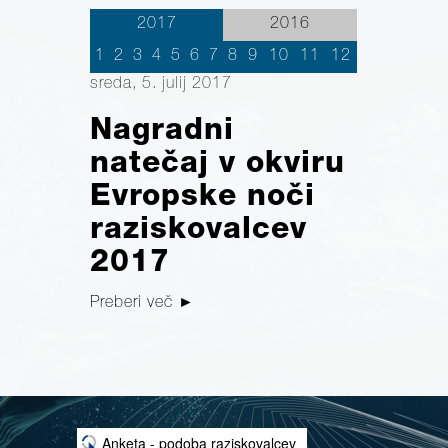
2017
2016
1
2
3
4
5
6
7
8
9
10
11
12
sreda, 5. julij 2017
Nagradni
natečaj v okviru
Evropske noči
raziskovalcev
2017
Preberi več
►
Anketa - podoba raziskovalcev