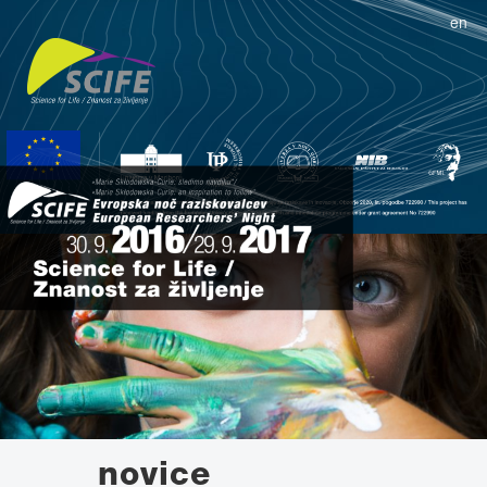
en
novice