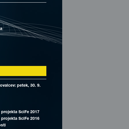
ca
valcev: petek, 30. 9.
 projekta SciFe 2017
 projekta SciFe 2016
osti