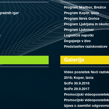
Program Maribor, Brežice
gradnih iger
Program Koper, Izola
Program Nova Gorica
Program Ljubljana in okoli
Program Ljutomer
6
Logistični napotki
Dogajanje v živo
Predstavitev raziskovalcev
Galerija
Video posnetek Noči razisko
2016; Koper, Izola
SciFe 30.9.2016
SciFe 29.9.2017
Promocijski videoposnetek
Promocijski videoposnetek
Izjava o zavrnitvi odgovorn