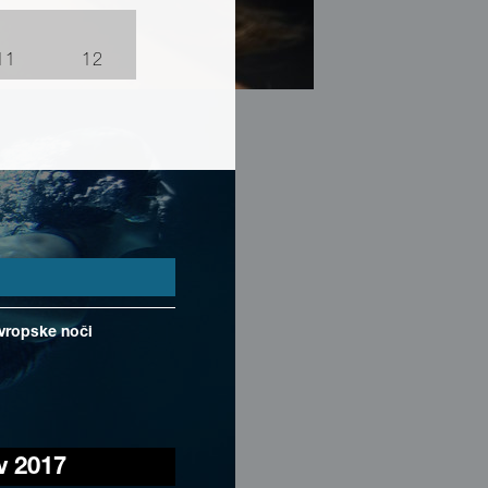
11
12
Evropske noči
v 2017