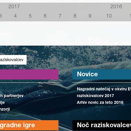
2017
2016
3
4
5
6
7
8
9
10
aziskovalcev
Novice
Nagradni natečaj v okviru 
ih partnerjev
raziskovalcev 2017
ije
Arhiv novic za leto 2016
nzorji
agradne igre
Noč raziskovalce