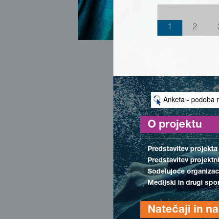
1
2
Anketa - podoba r
O projektu
Predstavitev projekta
Predstavitev projektn
Sodelujoče organizac
Medijski in drugi spo
Natečaji in n